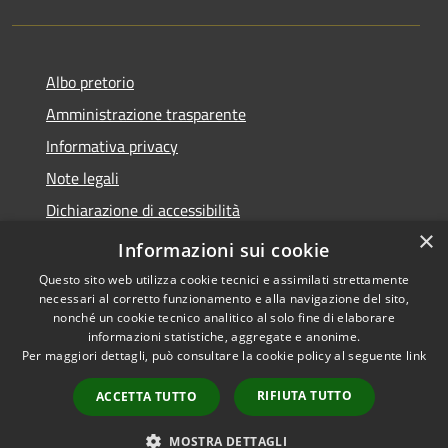
Albo pretorio
Amministrazione trasparente
Informativa privacy
Note legali
Dichiarazione di accessibilità
×
Meccanismo di Feedback
Informazioni sui cookie
Questo sito web utilizza cookie tecnici e assimilati strettamente
necessari al corretto funzionamento e alla navigazione del sito,
nonché un cookie tecnico analitico al solo fine di elaborare
informazioni statistiche, aggregate e anonime.
RSS
Copyright © 2026 • Comune di
Per maggiori dettagli, può consultare la cookie policy al seguente
link
Accessibilità
Chieri • Powered by
Privacy
Municipium
Accesso
•
RIFIUTA TUTTO
ACCETTA TUTTO
Cookie
redazione
Mappa del sito
MOSTRA DETTAGLI