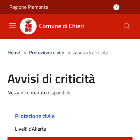
Salta al contenuto principale
Regione Piemonte
Comune di Chieri
Home
>
Protezione civile
>
Avvisi di criticità
Avvisi di criticità
Nessun contenuto disponibile
Protezione civile
Livelli d'Allerta