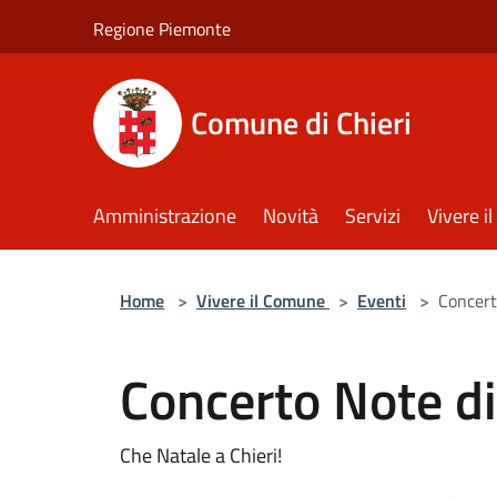
Salta al contenuto principale
Regione Piemonte
Comune di Chieri
Amministrazione
Novità
Servizi
Vivere 
Home
>
Vivere il Comune
>
Eventi
>
Concert
Concerto Note di
Che Natale a Chieri!