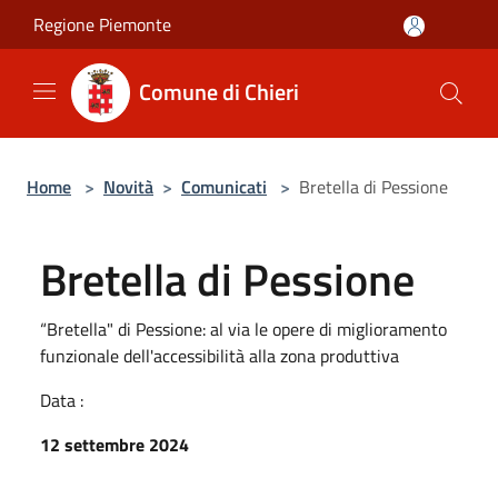
Salta al contenuto principale
Regione Piemonte
Comune di Chieri
Home
>
Novità
>
Comunicati
>
Bretella di Pessione
Bretella di Pessione
“Bretella" di Pessione: al via le opere di miglioramento
funzionale dell'accessibilità alla zona produttiva
Data :
12 settembre 2024