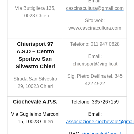
Email:
Via Buttigliera 135,
cascinacultura@gmail.com
10023 Chieri
Sito web:
www.cascinacultura.co
m
Chierisport 97
Telefono: 011 947 0628
A.S.D – Centro
Email:
Sportivo San
chierisport@virgilio.it
Silvestro Chieri
Sig. Pietro Deffina tel. 345
Strada San Silvestro
422 4922
29, 10023 Chieri
Ciochevale A.P.S.
Telefono: 3357267159
Via Guglielmo Marconi
Email:
15, 10023 Chieri
associazione.ciochevale@gmai
PEC:
ciochevale@pec.it