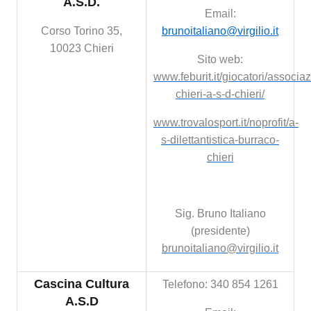
A.S.D.
Email:
Corso Torino 35,
brunoitaliano@virgilio.it
10023 Chieri
Sito web:
www.febu
rit.it/giocatori/associ
chieri-a-s-d-chieri/
www.trovalosport.it/noprofit/a-
s-dilettantistica-burraco-
chieri
Sig. Bruno Italiano
(presidente)
brunoitaliano@virgilio.it
Cascina Cultura
Telefono: 340 854 1261
A.S.D