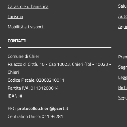
Salu
Catasto e urbanistica
Auto
Turismo
Agri
Mobilità e trasporti
CONTATTI
Comune di Chieri
Pre
Palazzo di Città, 10 - Cap 10023, Chieri (To) - 10023 -
Segn
Chieri
Legg
Codice Fiscale: 82000210011
Rich
Partita IVA: 01131200014
IBAN: #
Segn
PEC:
protocollo.chieri@pcert.it
Centralino Unico: 011 94281