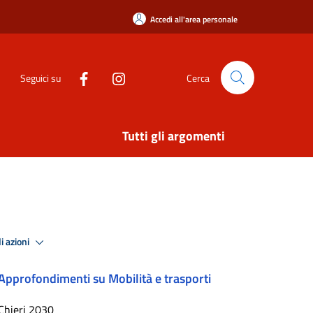
Accedi all'area personale
Seguici su
Cerca
Tutti gli argomenti
i azioni
Approfondimenti su Mobilità e trasporti
Chieri 2030