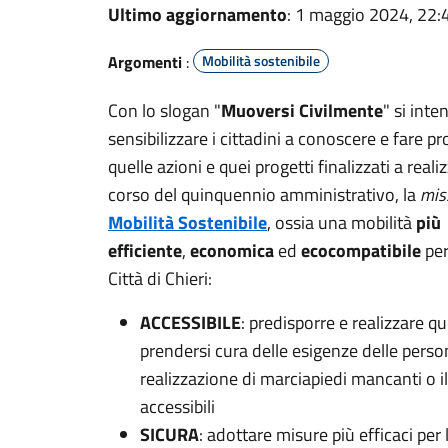
Ultimo aggiornamento
: 1 maggio 2024, 22:
Argomenti
:
Mobilità sostenibile
Con lo slogan "
Muoversi Civilmente
" si inte
sensibilizzare i cittadini a conoscere e fare pr
quelle azioni e quei progetti finalizzati a reali
corso del quinquennio amministrativo, la
mis
Mobilità Sostenibile
, ossia una mobilità
più
efficiente
,
economica
ed
ecocompatibile
per
Città di Chieri:
ACCESSIBILE
: predisporre e realizzare q
prendersi cura delle esigenze delle pers
realizzazione di marciapiedi mancanti o
accessibili
SICURA
: adottare misure più efficaci per