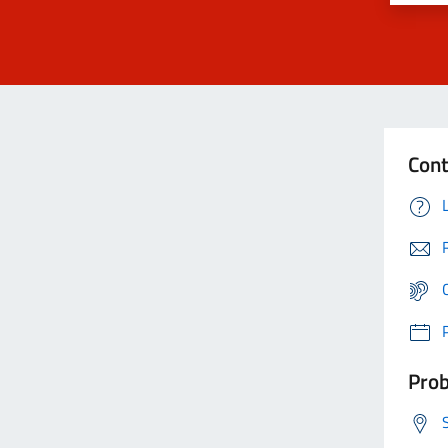
Cont
Prob