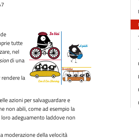
47
nde
oprie tutte
zzare, nel
sion
di una
 rendere la
uelle azioni per salvaguardare e
one non abili, come ad esempio la
 il loro adeguamento laddove non
 la moderazione della velocità