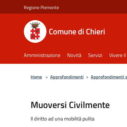
Salta al contenuto principale
Regione Piemonte
Comune di Chieri
Amministrazione
Novità
Servizi
Vivere 
Home
>
Approfondimenti
>
Approfondimenti su
Muoversi Civilmente
Il diritto ad una mobilità pulita