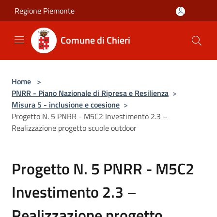
Salta al contenuto principale
Regione Piemonte
Comune di Chieri
Home
>
PNRR - Piano Nazionale di Ripresa e Resilienza
>
Misura 5 - inclusione e coesione
>
Progetto N. 5 PNRR - M5C2 Investimento 2.3 –
Realizzazione progetto scuole outdoor
Progetto N. 5 PNRR - M5C2
Investimento 2.3 –
Realizzazione progetto