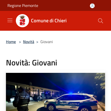
Salta al contenuto principale
Regione Piemonte
Comune di Chieri
Home
>
Novità
>
Giovani
Novità: Giovani