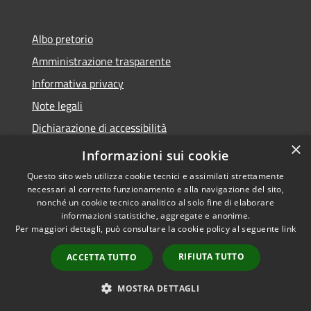
Albo pretorio
Amministrazione trasparente
Informativa privacy
Note legali
Dichiarazione di accessibilità
×
Meccanismo di Feedback
Informazioni sui cookie
Questo sito web utilizza cookie tecnici e assimilati strettamente
necessari al corretto funzionamento e alla navigazione del sito,
nonché un cookie tecnico analitico al solo fine di elaborare
informazioni statistiche, aggregate e anonime.
RSS
Copyright © 2026 • Comune di
Per maggiori dettagli, può consultare la cookie policy al seguente
link
Accessibilità
Chieri • Powered by
Privacy
Municipium
Accesso
•
RIFIUTA TUTTO
ACCETTA TUTTO
Cookie
redazione
Mappa del sito
MOSTRA DETTAGLI