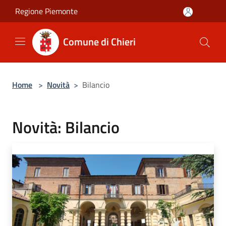
Salta al contenuto principale
Regione Piemonte
Comune di Chieri
Home
>
Novità
>
Bilancio
Novità: Bilancio