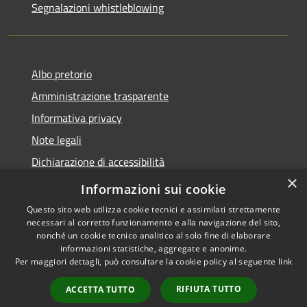
Segnalazioni whistleblowing
Albo pretorio
Amministrazione trasparente
Informativa privacy
Note legali
Dichiarazione di accessibilità
×
Meccanismo di Feedback
Informazioni sui cookie
Questo sito web utilizza cookie tecnici e assimilati strettamente
necessari al corretto funzionamento e alla navigazione del sito,
nonché un cookie tecnico analitico al solo fine di elaborare
informazioni statistiche, aggregate e anonime.
RSS
Copyright © 2026 • Comune di
Per maggiori dettagli, può consultare la cookie policy al seguente
link
Accessibilità
Chieri • Powered by
Privacy
Municipium
Accesso
•
RIFIUTA TUTTO
ACCETTA TUTTO
Cookie
redazione