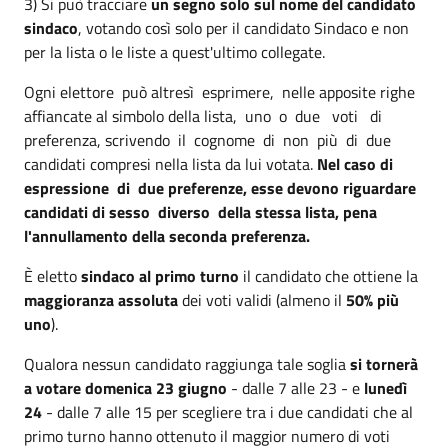
3) Si può tracciare
un segno solo sul nome del candidato
sindaco
, votando così solo per il candidato Sindaco e non
per la lista o le liste a quest'ultimo collegate.
Ogni elettore può altresì esprimere, nelle apposite righe
affiancate al simbolo della lista, uno o due voti di
preferenza, scrivendo il cognome di non più di due
candidati compresi nella lista da lui votata.
Nel caso di
espressione di due preferenze, esse devono riguardare
candidati di sesso diverso della stessa lista, pena
l'annullamento della seconda preferenza.
È eletto
s
indaco al primo turno
il candidato che ottiene la
maggioranza assoluta
dei voti validi (almeno il
50% più
uno
).
Qualora nessun candidato raggiunga tale soglia
si tornerà
a votare
domenica 23 giugno
- dalle 7 alle 23 - e
lunedì
24
- dalle 7 alle 15 per scegliere tra i due candidati che al
primo turno hanno ottenuto il maggior numero di voti