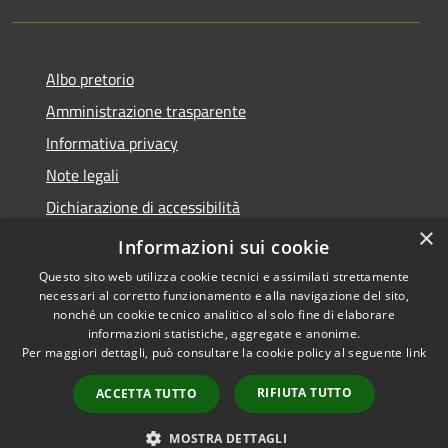
Albo pretorio
Amministrazione trasparente
Informativa privacy
Note legali
Dichiarazione di accessibilità
×
Meccanismo di Feedback
Informazioni sui cookie
Questo sito web utilizza cookie tecnici e assimilati strettamente
necessari al corretto funzionamento e alla navigazione del sito,
nonché un cookie tecnico analitico al solo fine di elaborare
informazioni statistiche, aggregate e anonime.
RSS
Copyright © 2026 • Comune di
Per maggiori dettagli, può consultare la cookie policy al seguente
link
Accessibilità
Chieri • Powered by
Privacy
Municipium
Accesso
•
RIFIUTA TUTTO
ACCETTA TUTTO
Cookie
redazione
Mappa del sito
MOSTRA DETTAGLI