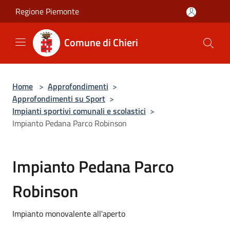
Salta al contenuto principale
Regione Piemonte
Comune di Chieri
Home
>
Approfondimenti
>
Approfondimenti su Sport
>
Impianti sportivi comunali e scolastici
>
Impianto Pedana Parco Robinson
Impianto Pedana Parco
Robinson
Impianto monovalente all'aperto