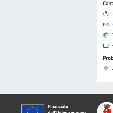
Cont
Prob