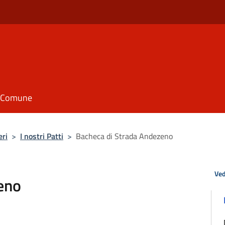
il Comune
eri
>
I nostri Patti
>
Bacheca di Strada Andezeno
Ved
eno