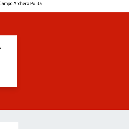
Campo Archero Pulita
?