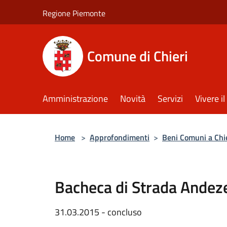
Salta al contenuto principale
Regione Piemonte
Comune di Chieri
Amministrazione
Novità
Servizi
Vivere 
Home
>
Approfondimenti
>
Beni Comuni a Chi
Bacheca di Strada Andez
31.03.2015 - concluso