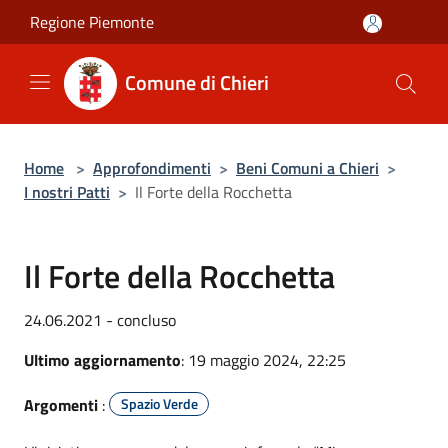
Salta al contenuto principale
Regione Piemonte
Comune di Chieri
Home
>
Approfondimenti
>
Beni Comuni a Chieri
>
I nostri Patti
>
Il Forte della Rocchetta
Il Forte della Rocchetta
24.06.2021 - concluso
Ultimo aggiornamento
: 19 maggio 2024, 22:25
Argomenti
:
Spazio Verde