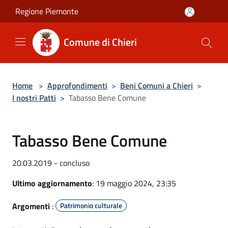
Salta al contenuto principale
Regione Piemonte
Comune di Chieri
Home
>
Approfondimenti
>
Beni Comuni a Chieri
>
I nostri Patti
>
Tabasso Bene Comune
Tabasso Bene Comune
20.03.2019 - concluso
Ultimo aggiornamento
: 19 maggio 2024, 23:35
Argomenti
:
Patrimonio culturale