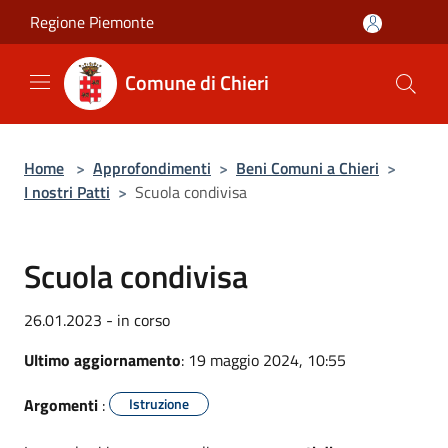
Salta al contenuto principale
Regione Piemonte
Comune di Chieri
Home
>
Approfondimenti
>
Beni Comuni a Chieri
>
I nostri Patti
>
Scuola condivisa
Scuola condivisa
26.01.2023 - in corso
Ultimo aggiornamento
: 19 maggio 2024, 10:55
Argomenti
:
Istruzione